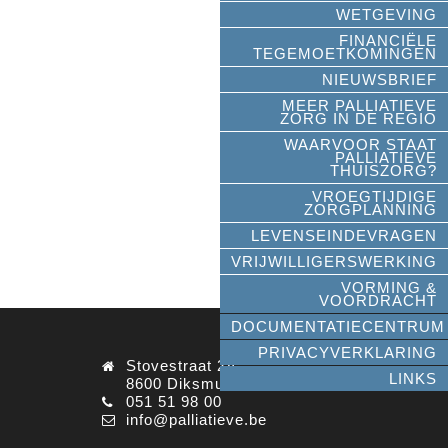
WETGEVING
FINANCIËLE
TEGEMOETKOMINGEN
NIEUWSBRIEF
MEER PALLIATIEVE
ZORG IN DE REGIO
WAARVOOR STAAT
PALLIATIEVE
THUISZORG?
VROEGTIJDIGE
ZORGPLANNING
LEVENSEINDEVRAGEN
VRIJWILLIGERSWERKING
VORMING &
VOORDRACHT
DOCUMENTATIECENTRUM
PRIVACYVERKLARING
Stovestraat 2A
LINKS
8600 Diksmuide
051 51 98 00
info@palliatieve.be