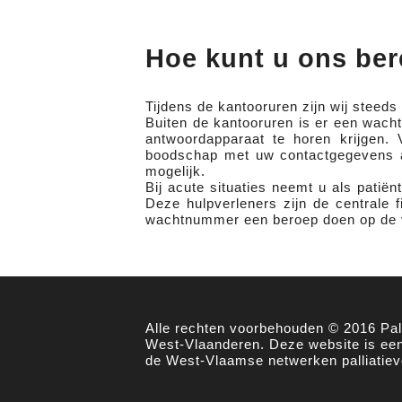
“Leven verdient altijd een hoofdletter”
Het team van Palliatieve Zorg 
Hoe kunt u ons ber
Tijdens de kantooruren zijn wij steed
Buiten de kantooruren is er een wach
antwoordapparaat te horen krijgen.
boodschap met uw contactgegevens ac
mogelijk.
Bij acute situaties neemt u als patiën
Deze hulpverleners zijn de centrale f
wachtnummer een beroep doen op de 
Alle rechten voorbehouden © 2016 Pall
West-Vlaanderen. Deze website is een 
de West-Vlaamse netwerken palliatiev