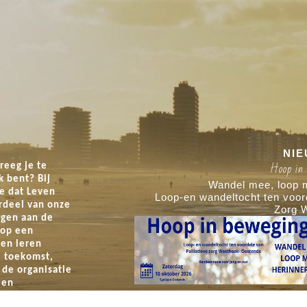
NI
Hoop in beweging - 10/10/2026
Hoop in
reeg je te
k bent? Bij
, loop mee, herinner mee.
Wandel mee, loop m
e dat Leven
n voordele van Palliatieve
Loop-en wandeltocht ten voord
rdeel van onze
Zorg Westhoek-Oostende
Zorg 
egen aan de
 op een
en leren
 toekomst,
 de organisatie
 en
elen met: