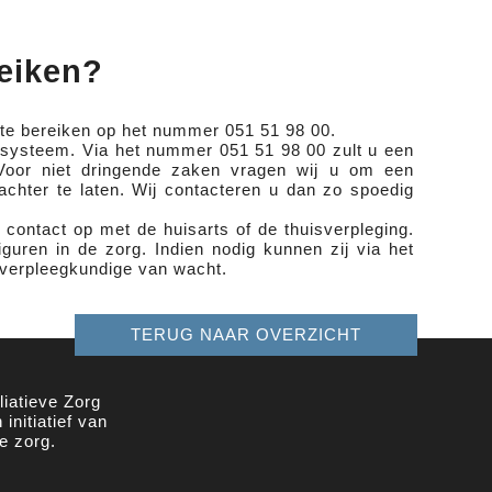
.
Westhoek-Oostende
eiken?
s te bereiken op het nummer 051 51 98 00.
tsysteem. Via het nummer 051 51 98 00 zult u een
 Voor niet dringende zaken vragen wij u om een
hter te laten. Wij contacteren u dan zo spoedig
t contact op met de huisarts of de thuisverpleging.
iguren in de zorg. Indien nodig kunnen zij via het
verpleegkundige van wacht.
TERUG NAAR OVERZICHT
iatieve Zorg
initiatief van
e zorg.