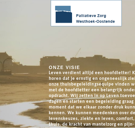
ONZE VISIE
Hoop in beweging - 10/10/2026
Leven
verdient altijd een hoofdletter! K
horen dat je ernstig en ongeneeslijk zie
el mee, loop mee, herinner mee !
Wandel mee
onze thuisbegeleidingsequipe vinden w
ocht ten voordele van Palliatieve
Loop-en wandeltocht te
met de hoofdletter een belangrijk onde
Zorg Westhoek-Oostende
opdracht. Wij zetten in op Leven toevo
dagen en starten een begeleiding graag
moment dat we elkaar zonder druk kunn
kennen. We kunnen meedenken over de
levenskeuzes, ziekte en leven, comfort,
thuis, de kracht van mantelzorg en pijn-
symptoomcontrole. Dat is wat wij bedo