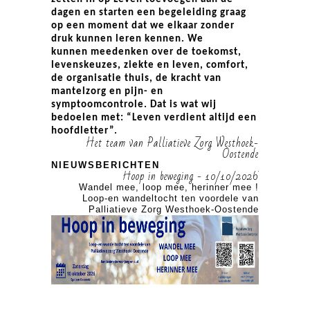
dagen en starten een begeleiding graag
op een moment dat we elkaar zonder
druk kunnen leren kennen. We
kunnen meedenken over de toekomst,
levenskeuzes, ziekte en leven, comfort,
de organisatie thuis, de kracht van
mantelzorg en pijn- en
symptoomcontrole. Dat is wat wij
bedoelen met: “Leven verdient altijd een
hoofdletter”.
Het team van Palliatieve Zorg Westhoek-
Oostende
NIEUWSBERICHTEN
 10/10/2026
Hoop in beweging - 10/10/2026
mee.
Wandel mee, loop mee, herinner mee !
Wandel mee
e van
Loop-en wandeltocht ten voordele van
Loop-en wa
nde
Palliatieve Zorg Westhoek-Oostende
Palliatiev