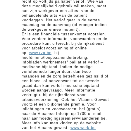
recht op voltijds palliatief verlof. Wie van
deze mogelijkheid gebruik wil maken, moet
aan zijn werkgever een attest van de
behandelende arts van de patiënt
voorleggen. Het verlof gaat in de eerste
maandag na de aanvraag (of vroeger indien
de werkgever ermee instemt).
Er is een financiële tussenkomst voorzien.
Voor verdere informatie, voorwaarden en de
procedure kunt u terecht bij de rijksdienst
voor arbeidsvoorziening of online
op
www.rva.be
, bij
hoofdmenu/loopbaanonderbreking,
infobladen werknemers/ palliatief verlof –
medische bijstand. Indien de nodige
verlofperiode langer duurt dan twee
maanden en de zorg betreft een gezinslid of
een bloed- of aanverwant tot de tweede
graad dan kan verlof medische bijstand
worden aangevraagd. Meer informatie
verkrijgt u bij de rijksdienst voor
arbeidsvoorziening. Ook het Vlaams Gewest
voorziet een bijkomende premie. Voor
inlichtingen en voorwaarden: bel (gratis)
naar de Vlaamse Infolijn op 1700 of mail
naar aanmoedigingspremie@vlaanderen.be.
Meer info kan men vinden op de website
van het Vlaams gewest:
www.werk.be
.