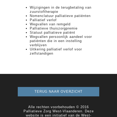
Wijzigingen in de terugbetaling van
zuurstoftherapie
Nomenclatuur palliatieve patiënten
Palliatief verlof
Wegvallen van remgeld
Palliatieve thuiszorgpremie
Statuut palliatieve patiënt
Wegvallen persoonlijk aandeel voor
patiënten die in een instelling
verblijven
Uitkering palliatief verlof voor
zelfstandigen
TERUG NAAR OVERZICHT
Alle rechten voorbehouden © 2016
Palliatieve Zorg West-Vlaanderen. Deze
website is een initiatief van de West-